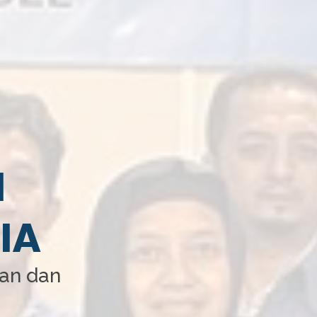
I
IA
aan dan